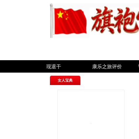
现退干
康乐之旅评价
女人宝典