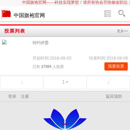
中国旗袍官网——科技实现梦想！请所有协会尽快修改职位；“会
中国旗袍官网
投票列表
更多>>
特约评委
开始时间:2018-08-03
结束时间:2018-08-08
我要投票
已有
27984
人投票
‹
›
登录
注册
返回顶部