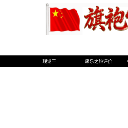
现退干
康乐之旅评价