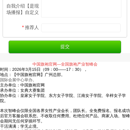
自我介绍【是现
场播报】自定义
*
推荐人
中国旗袍官网—全国旗袍产业智峰会
时间：2026年3月15日（09：00——17：30），
地点：【中国旗袍官网】广州总部。
国际会展中心举办。
主办单位：中国旗袍官网
承办单位：女典大赛集团
协办单位：皇家女子学院、
东方女子学院、
江南女子学院、
辛梓女子学
院。
本次智峰会
仅限全国各界女性产业会长，团队长。全免费报名。报名成功
后官方客服会联系您。不收取任何费用。
杜绝任何产品。商家入场。
智峰
会期间无任何穿插环节。
干活满满；
学无止境。