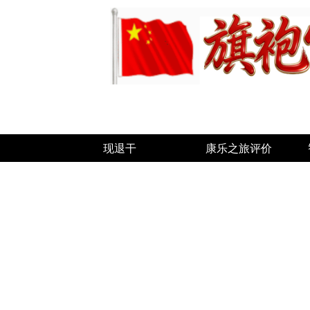
现退干
康乐之旅评价