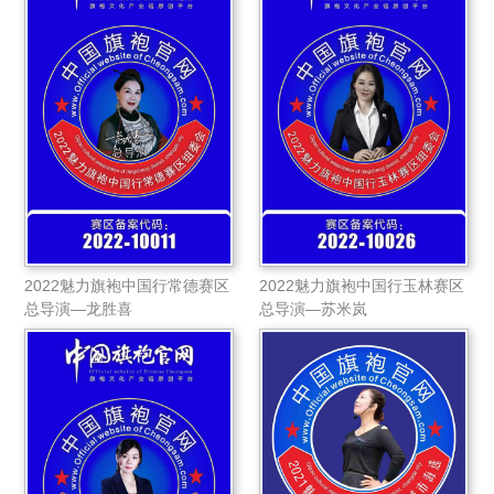
2022魅力旗袍中国行常德赛区
2022魅力旗袍中国行玉林赛区
总导演—龙胜喜
总导演—苏米岚