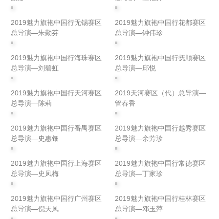
2020魅力旗袍中国行古镇赛区
2020魅力旗袍中国行定边赛区
总导演—匡经如
总导演—郝钰昆
2020魅力旗袍中国行济南赛区
2019魅力旗袍中国行济南赛区
总导演—弭庆爱
总导演—弭庆爱
2019魅力旗袍中国行中山赛区
2019魅力旗袍中国行从化赛区
总导演—陈婷
总导演—李楚萍
2019鄂尔多斯赛区总导演—段
2019魅力旗袍中国行白云赛区
丽娜
总导演—江艳芬
2019魅力旗袍中国行无锡赛区
2019魅力旗袍中国行花都赛区
总导演—朱勤芬
总导演—钟伟珍
2019魅力旗袍中国行海珠赛区
2019魅力旗袍中国行抚顺赛区
总导演—刘碧虹
总导演—邱悦