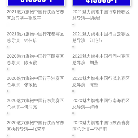
2021魅力旗袍中国行陕西省赛
2021魅力旗袍中国行常德赛区
区总导演—张翠平
总导演—胡德红
2021魅力旗袍中国行白云赛区
总导演—江艳芬
2021魅力旗袍中国行花都赛区
总导演—钟伟珍
2020魅力旗袍中国行平阴赛区
2020魅力旗袍中国行周村赛区