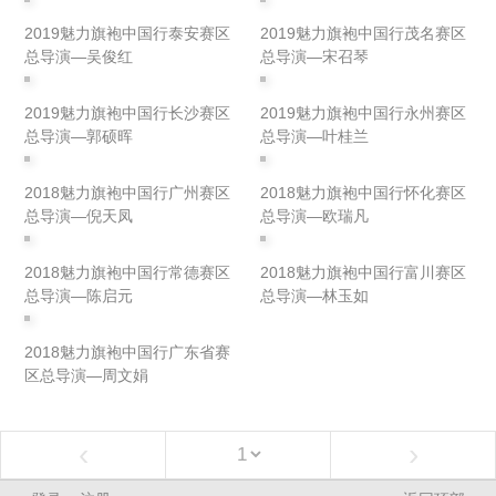
2019魅力旗袍中国行天河赛区
2019天河赛区（代）总导演—
总导演—陈莉
管春香
2019魅力旗袍中国行番禺赛区
2019魅力旗袍中国行越秀赛区
总导演—史惠钿
总导演—余芳珍
2019魅力旗袍中国行上海赛区
2019魅力旗袍中国行常德赛区
总导演—史凤梅
总导演—丁家珍
2019魅力旗袍中国行广州赛区
2019魅力旗袍中国行桂林赛区
总导演—倪天凤
总导演—邓玉萍
2019魅力旗袍中国行泰安赛区
2019魅力旗袍中国行茂名赛区
总导演—吴俊红
总导演—宋召琴
2019魅力旗袍中国行长沙赛区
2019魅力旗袍中国行永州赛区
总导演—郭硕晖
总导演—叶桂兰
2018魅力旗袍中国行广州赛区
2018魅力旗袍中国行怀化赛区