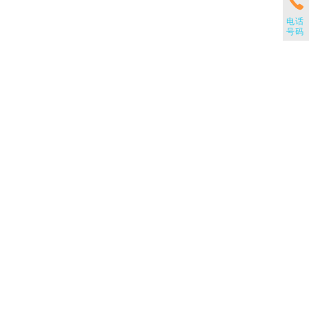
电话
号码